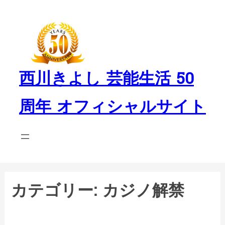
内
容
を
ス
キ
西川きよし 芸能生活 50
ッ
プ
周年 オフィシャルサイト
カテゴリー:
カジノ解禁